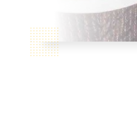
Si cela vous donne faim, v
indienne est excellente. Ne p
bie