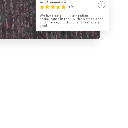
G.J. Z. كان تصنيفه
5/5
We have eaten in many indian
restaurants in the UK, the Netherlands
and France, but this one is really very
good.
لمحة عنا