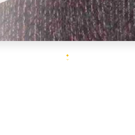
enez découvrir le restaurant Taj Mahal. la cuisine
artez pas sans avoir apprécié un naan délectable et
n d’autres plats mythiques.