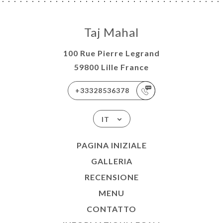
NU
ATTO
Taj Mahal
100 Rue Pierre Legrand
59800 Lille France
+33328536378
IT
PAGINA INIZIALE
GALLERIA
RECENSIONE
MENU
CONTATTO