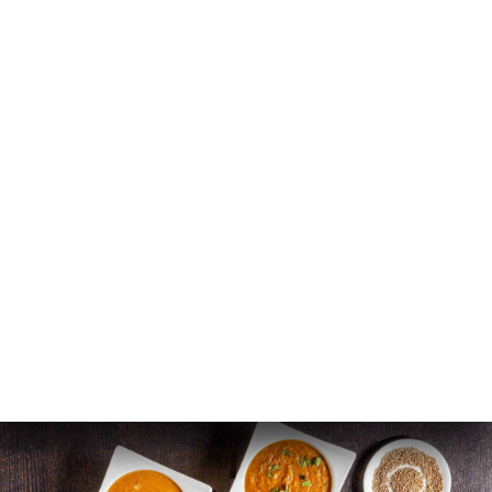
IT
MENU
/
PAGINA INIZIALE
GALLERIA
Galleria