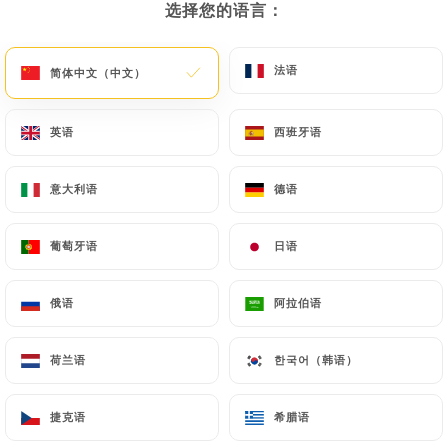
选择您的语言：
选择您的语言：
法语
法语
简体中文（中文）
简体中文（中文）
英语
英语
西班牙语
西班牙语
意大利语
意大利语
德语
德语
葡萄牙语
葡萄牙语
日语
日语
92 评论
RESTAURANT INDIEN
俄语
俄语
阿拉伯语
阿拉伯语
100 Rue Pierre Legrand
59800 Lille France
荷兰语
荷兰语
한국어（韩语）
한국어（韩语）
捷克语
捷克语
希腊语
希腊语
餐厅简介