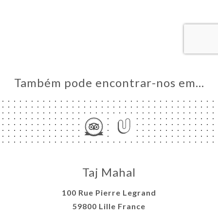
AL
RVAR
IDO
ERIA
IAÇÃO
NU
Também pode encontrar-nos em…
ACTO
Taj Mahal
100 Rue Pierre Legrand
59800 Lille France