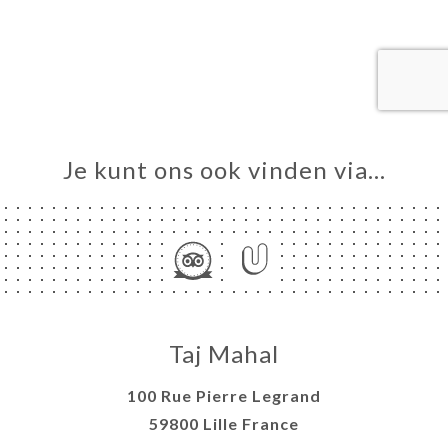
ME
VEREN
ELLEN
ERIJ
IEW
NU
Je kunt ons ook vinden via…
TACT
Taj Mahal
100 Rue Pierre Legrand
59800 Lille France