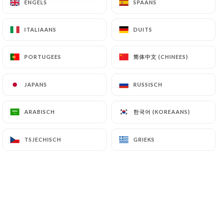
ENGELS
ENGELS
SPAANS
SPAANS
ITALIAANS
ITALIAANS
DUITS
DUITS
BIRYANIS
简体中文 (CHINEES)
简体中文 (CHINEES)
PORTUGEES
PORTUGEES
Légumes Biryani
Riz parfumé et mijoté avec épices et légumes
JAPANS
JAPANS
RUSSISCH
RUSSISCH
11.00€
한국어 (KOREAANS)
한국어 (KOREAANS)
ARABISCH
ARABISCH
Poulet Biryani
Riz parfumé et mijoté avec épices et poulet
TSJECHISCH
TSJECHISCH
GRIEKS
GRIEKS
12.00€
Agneau Biryani
Riz parfumé et mijoté avec épices et agneau
13.00€