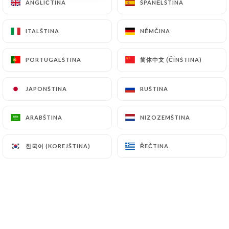
ANGLIČTINA
ANGLIČTINA
ŠPANĚLŠTINA
ŠPANĚLŠTINA
ITALŠTINA
ITALŠTINA
NĚMČINA
NĚMČINA
BIRYANIS
简体中文 (ČÍNŠTINA)
简体中文 (ČÍNŠTINA)
PORTUGALŠTINA
PORTUGALŠTINA
Légumes Biryani
Riz parfumé et mijoté avec épices et légumes
JAPONŠTINA
JAPONŠTINA
RUŠTINA
RUŠTINA
11.00€
ARABŠTINA
ARABŠTINA
NIZOZEMŠTINA
NIZOZEMŠTINA
Poulet Biryani
Riz parfumé et mijoté avec épices et poulet
한국어 (KOREJŠTINA)
한국어 (KOREJŠTINA)
ŘEČTINA
ŘEČTINA
12.00€
Agneau Biryani
Riz parfumé et mijoté avec épices et agneau
13.00€