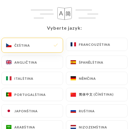
CS
NABÍDKA
Vyberte jazyk:
Vyberte jazyk:
FRANCOUZŠTINA
FRANCOUZŠTINA
ČEŠTINA
ČEŠTINA
/
DOMŮ
RECENZE
Recenze
ANGLIČTINA
ANGLIČTINA
ŠPANĚLŠTINA
ŠPANĚLŠTINA
ITALŠTINA
ITALŠTINA
NĚMČINA
NĚMČINA
简体中文 (ČÍNŠTINA)
简体中文 (ČÍNŠTINA)
PORTUGALŠTINA
PORTUGALŠTINA
92 recenze společnosti Uniiti
4.8 / 5
JAPONŠTINA
JAPONŠTINA
RUŠTINA
RUŠTINA
100% skutečné, ověřené recenze.
ARABŠTINA
ARABŠTINA
NIZOZEMŠTINA
NIZOZEMŠTINA