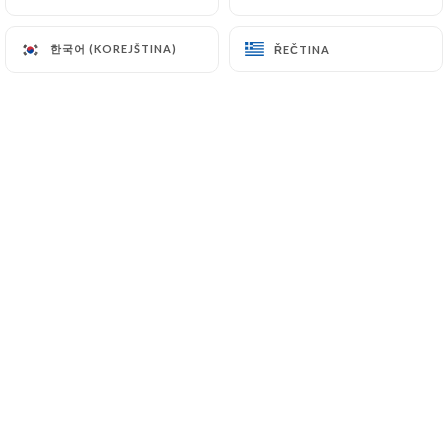
한국어 (KOREJŠTINA)
한국어 (KOREJŠTINA)
ŘEČTINA
ŘEČTINA
Hodnotil uživatel G.J. Z.
G
5/5
We have eaten in many indian restaurants
in the UK, the Netherlands and France,
but this one is really very good.
14/05/2026
•
10:22
Hodnotil uživatel Clemence L.
C
5/5
Un restaurant toujours agréable, on y
mange très bien. C'est un restaurant qui
nous permettais de manger entre
professionnels le midi.
28/04/2026
•
12:02