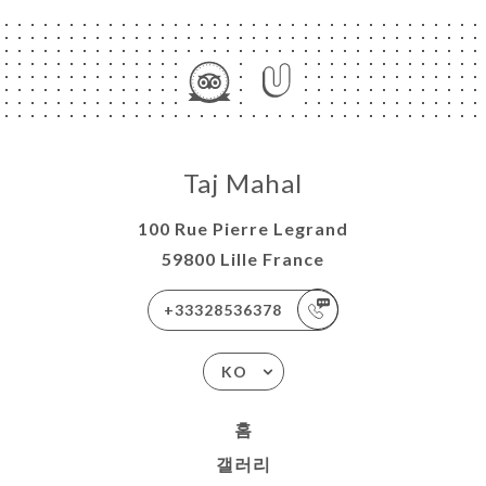
Taj Mahal
100 Rue Pierre Legrand
59800 Lille France
+33328536378
KO
홈
갤러리