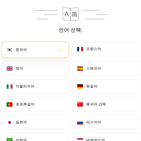
메뉴
KO
언어 선택:
언어 선택:
프랑스어
프랑스어
한국어
한국어
/
홈
리뷰
리뷰
영어
영어
스페인어
스페인어
이탈리아어
이탈리아어
독일어
독일어
포르투갈어
포르투갈어
중국어 간체
중국어 간체
92 Uniiti 리뷰
4.8 / 5
일본어
일본어
러시아어
러시아어
100% 실제 검증된 리뷰입니다.
아랍어
아랍어
네덜란드어
네덜란드어