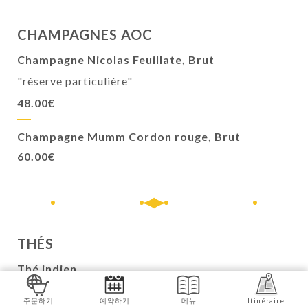
CHAMPAGNES AOC
Champagne Nicolas Feuillate, Brut
"réserve particulière"
48.00€
Champagne Mumm Cordon rouge, Brut
60.00€
THÉS
Thé indien
Cannelle, cardamome, clous de girofle
주문하기
예약하기
메뉴
Itinéraire