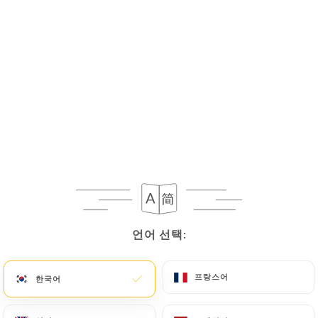
10.00€
Palak Paneer
Epinards hachés sautés à l'ail avec fromage maison
et épices
10.00€
Baigan Bartha
Aubergines grillées au tandoor puis préparées avec
oignons et tomates
10.00€
Mix légume Korma
언어 선택:
언어 선택:
Assortiment de légumes, crème liquide, noix de
cajou, raisins secs, poudre d'amande, doux
프랑스어
프랑스어
한국어
한국어
10.00€